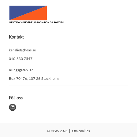
Kontakt
kansliet@heas.se
010-330 7547
Kungsgatan 37
Box 70476, 107 26 Stockholm
Följ oss
l
i
n
k
© HEAS 2026
Om cookies
e